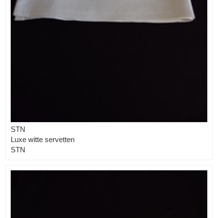
STN
Luxe witte servetten
STN