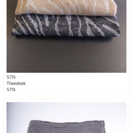
STN
Theedoek
STN